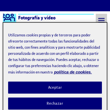
Logo Ágora
Fotografía y vídeo
Saltar al contenido
Utilizamos
cookies
propias y de terceros para poder
ofrecerte correctamente todas las funcionalidades del
sitio web, con fines analíticos y para mostrarte publicidad
Semestre 20152 - Aula 1
PEC FINAL
personalizada de acuerdo con un perfil elaborado a partir
Navegación de entradas
: PRÁCTICA FINAL- A story should have a beginning
: Prá
Anterior
Siguiente
de tus hábitos de navegación. Puedes aceptar, rechazar o
configurar tus preferencias haciendo clic abajo, u obtener
PEC FINAL
Publicado por
más información en nuestra
política de cookies.
Publicado por
Diego Fonte Rios
Visibilidad:
Fecha de publicación
en PEC FINAL
Pública
-
15 May 2022
-
comentario
Aceptar
Os dejo por aquí el perfil de instagram que he creado sobre
Rechazar
mi propia marca, espero que os guste la ropa!!!!