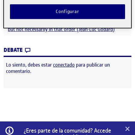
https://www.instagram.com/saint_sinners03/
Configurar
A story should have a beginning, a middle and an end,
but not necessarily in that order (Jean-Luc Godard)
CONTRIBUTION
0
EN PEC FINAL
DEBATE
Lo siento, debes estar
conectado
para publicar un
comentario.
×
Información
¿Eres parte de la comunidad? Accede