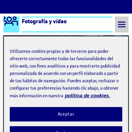
Logo Ágora
Fotografía y vídeo
Saltar al contenido
Utilizamos
cookies
propias y de terceros para poder
Semestre 20152 - Aula 1
Práctica Final – Hunter Haute Cuture
ofrecerte correctamente todas las funcionalidades del
sitio web, con fines analíticos y para mostrarte publicidad
Navegación de entradas
: Practica Final SHOPUOC
: PEC
Anterior
Siguiente
personalizada de acuerdo con un perfil elaborado a partir
de tus hábitos de navegación. Puedes aceptar, rechazar o
Práctica Final – Hunter Haute
Publicado por
configurar tus preferencias haciendo clic abajo, u obtener
más información en nuestra
política de cookies.
Publicado por
Claudia Olaru Lupu
Visibilidad:
Fecha de publicación
en Práctica Final – Hunter Haute Cut
Pública
-
15 May 2022
-
comentario
Aceptar
Buenos días,