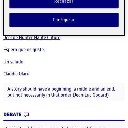
Comparto por aquí el link de mi página de Instagram,
Rechazar
Perfil de Instagram de Hunter Haute Cuture
Configurar
También el enlace de acceso al Reel
Reel de Hunter Haute Cuture
Espero que os guste,
Un saludo
Claudia Olaru
A story should have a beginning, a middle and an end,
but not necessarily in that order (Jean-Luc Godard)
CONTRIBUTION
0
EN PRÁCTICA FINAL – HUNTER HAUTE CUT
DEBATE