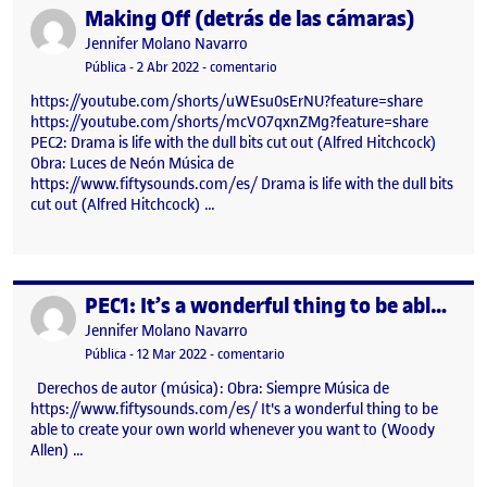
Making Off (detrás de las cámaras)
Publicado por
Publicado por
Jennifer Molano Navarro
Visibilidad:
Fecha de publicación
4 abril, 2022 10:47 am
en Making Off (detrás de las cámara
Pública
-
2 Abr 2022
-
comentario
https://youtube.com/shorts/uWEsu0sErNU?feature=share
https://youtube.com/shorts/mcVO7qxnZMg?feature=share
PEC2: Drama is life with the dull bits cut out (Alfred Hitchcock)
Obra: Luces de Neón Música de
https://www.fiftysounds.com/es/ Drama is life with the dull bits
cut out (Alfred Hitchcock) …
PEC1: It’s a wonderful thing to be able to create your own world whenever you want to (Woody Allen)
Publicado por
Publicado por
Jennifer Molano Navarro
Visibilidad:
Fecha de publicación
12 marzo, 2022 1:59 pm
en PEC1: It’s a wonderful thing t
Pública
-
12 Mar 2022
-
comentario
Derechos de autor (música): Obra: Siempre Música de
https://www.fiftysounds.com/es/ It's a wonderful thing to be
able to create your own world whenever you want to (Woody
Allen) …