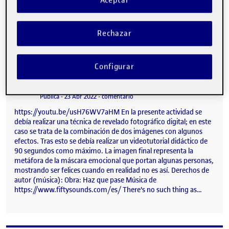
igshid=YmMyMTA2M2Y= Espero que os guste. A story should
have a beginning, a middle and an end, but not necessarily in
that order (Jean-Luc Godard) …
Rechazar
Configurar
PEC03
Publicado por
Publicado por
Jennifer Molano Navarro
Visibilidad:
Fecha de publicación
en PEC03
Pública
-
23 Abr 2022
-
comentario
https://youtu.be/usH76WV7aHM En la presente actividad se
debía realizar una técnica de revelado fotográfico digital; en este
caso se trata de la combinación de dos imágenes con algunos
efectos. Tras esto se debía realizar un videotutorial didáctico de
90 segundos como máximo. La imagen final representa la
metáfora de la máscara emocional que portan algunas personas,
mostrando ser felices cuando en realidad no es así. Derechos de
autor (música): Obra: Haz que pase Música de
https://www.fiftysounds.com/es/ There's no such thing as…