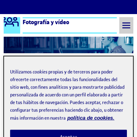
Logo Ágora
Fotografía y vídeo
Saltar al contenido
Semestre 20152 - Aula 1
Jennifer Molano Navarro
Utilizamos
cookies
propias y de terceros para poder
Jennifer Molano Navarro
ofrecerte correctamente todas las funcionalidades del
sitio web, con fines analíticos y para mostrarte publicidad
PEC FINAL
Publicado por
personalizada de acuerdo con un perfil elaborado a partir
Publicado por
Jennifer Molano Navarro
de tus hábitos de navegación. Puedes aceptar, rechazar o
Visibilidad:
Fecha de publicación
en PEC FINAL
Pública
-
15 May 2022
-
1 comentario
configurar tus preferencias haciendo clic abajo, u obtener
¡Hola! Los enlaces para acceder al perfil de instagram y al reels
más información en nuestra
política de cookies.
son los siguientes: Perfil: https://instagram.com/jenn.mol?
igshid=YmMyMTA2M2Y=
Reels: https://www.instagram.com/reel/Cdk6QmADfWF/?
Aceptar